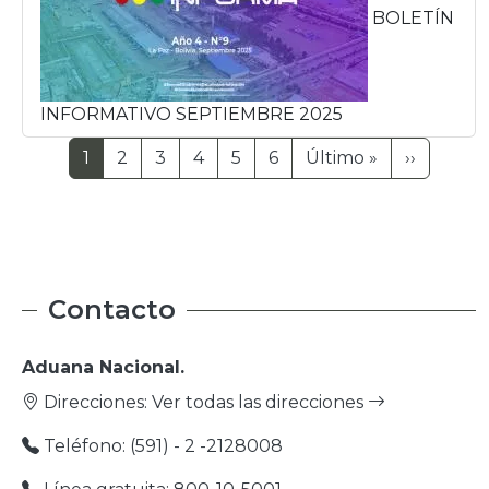
BOLETÍN
INFORMATIVO SEPTIEMBRE 2025
Paginación
Última págin
Siguient
1
2
3
4
5
6
Último »
››
Contacto
Aduana Nacional.
Direcciones:
Ver todas las direcciones
Teléfono: (591) - 2 -2128008