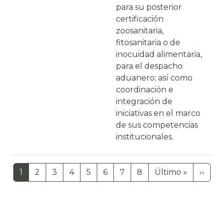
para su posterior
certificación
zoosanitaria,
fitosanitaria o de
inocuidad alimentaria,
para el despacho
aduanero; así como
coordinación e
integración de
iniciativas en el marco
de sus competencias
institucionales.
Paginación
Última 
Sig
1
2
3
4
5
6
7
8
Último »
››