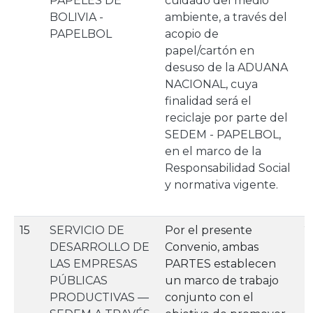
PAPELES DE
cuidado del medio
BOLIVIA -
ambiente, a través del
PAPELBOL
acopio de
papel/cartón en
desuso de la ADUANA
NACIONAL, cuya
finalidad será el
reciclaje por parte del
SEDEM - PAPELBOL,
en el marco de la
Responsabilidad Social
y normativa vigente.
15
SERVICIO DE
Por el presente
2
DESARROLLO DE
Convenio, ambas
LAS EMPRESAS
PARTES establecen
PÚBLICAS
un marco de trabajo
PRODUCTIVAS —
conjunto con el