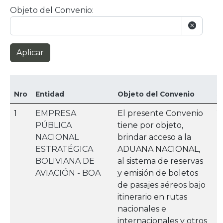
Objeto del Convenio:
Aplicar
F
Nro
Entidad
Objeto del Convenio
S
1
EMPRESA
El presente Convenio
2
PÚBLICA
tiene por objeto,
NACIONAL
brindar acceso a la
ESTRATÉGICA
ADUANA NACIONAL,
BOLIVIANA DE
al sistema de reservas
AVIACIÓN - BOA
y emisión de boletos
de pasajes aéreos bajo
itinerario en rutas
nacionales e
internacionales y otros