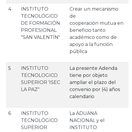
4
INSTITUTO
Crear un mecanismo
0
TECNOLÓGICO
de
DE FORMACIÓN
cooperación mutua en
PROFESIONAL
beneficio tanto
"SAN VALENTÍN"
académico como de
apoyo a la función
pública
5
INSTITUTO
La presente Adenda
2
TECNOLOGICO
tiene por objeto
SUPERIOR 'ISEC
ampliar el plazo del
LA PAZ"
convenio por (4) años
calendario
6
INSTITUTO
La ADUANA
3
TECNOLÓGICO
NACIONAL y el
SUPERIOR
INSTITUTO