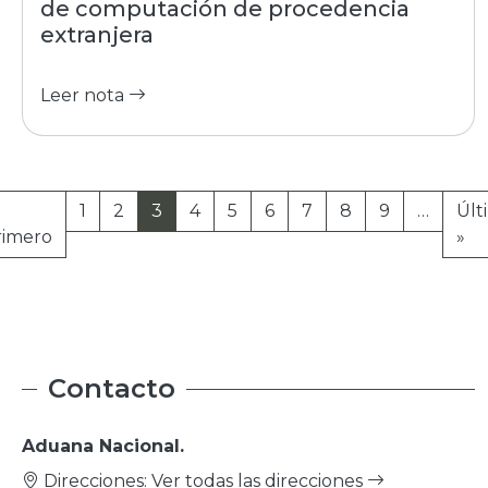
de computación de procedencia
extranjera
Leer nota
Paginación
a anterior
1
2
3
4
5
6
7
8
9
…
Últ
Primera página
Úl
rimero
»
Contacto
Aduana Nacional.
Direcciones:
Ver todas las direcciones