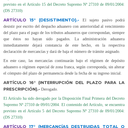
previsto en el Artículo 15 del Decreto Supremo Nº 27310 de 09/01/2004:
(DS 27310)
ARTÍCULO
15°
(DESISTIMIENTO).-
El sujeto pasivo podrá
desistir por escrito del despacho aduanero con anterioridad al vencimiento
del plazo para el pago de los tributos aduaneros que correspondan, siempre
que éstos no hayan sido pagados. La administración aduanera
inmediatamente dejará constancia de este hecho, en la respectiva
declaración de mercancías y dará de baja el número de trámite asignado.
En este caso, las mercancías continuarán bajo el régimen de depósito
aduanero o régimen especial de zona franca, según corresponda, sin alterar
el cómputo del plazo de permanencia desde la fecha de su ingreso inicial.
ARTÍCULO 16° (INTERRUPCIÓN DEL PLAZO PARA LA
PRESCRIPCIÓN).-
Derogado
.
El Artículo ha sido derogado por la Disposición Final Primera del Decreto
Supremo Nº 27310 de 09/01/2004. El contenido del Artículo, se encuentra
previsto en el Artículo 5 del Decreto Supremo Nº 27310 de 09/01/2004:
(DS 27310)
ARTÍCULO
17°
(MERCANCÍAS DESTRUIDAS TOTAL O