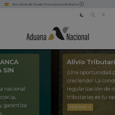
Pasar al contenido principal
Sitio oficial del Estado Plurinacional de Bolivia
Alivio Tributario
¡Una oportunidad para seguir
creciendo! La condonación y
regularización de obligaciones
tributarias es tu oportunidad de
empezar de cero.
VER MAS