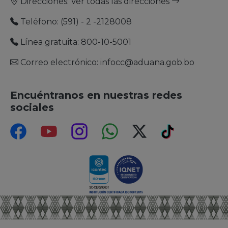
Direcciones:
Ver todas las direcciones
Teléfono: (591) - 2 -2128008
Con visión de futuro, la Aduana Nacional
construye una gestión aduanera más
Línea gratuita: 800-10-5001
moderna e integrada.
Correo electrónico: infocc@aduana.gob.bo
🎉 ¡Feliz Aniversario, La Paz! 🎉
Encuéntranos en nuestras redes
sociales
El presidente de la Aduana Nacional,
realizó una visita técnica a Puerto
Suárez
La lucha contra el contrabando es una
de las tareas más importantes que
enfrenta la Aduana Nacional.
El proceso de renovación institucional
de la Aduana Nacional también
contempla una reestructuración